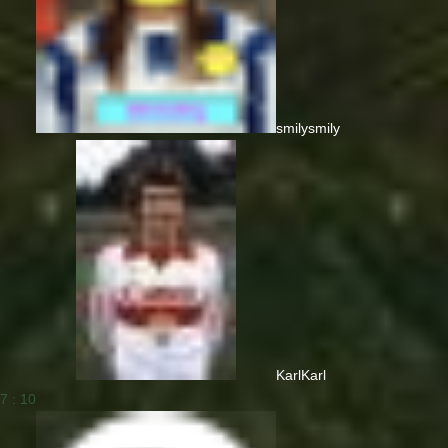
smily
smily
Karl
Karl
7 : 10