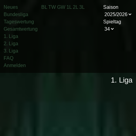
Neues
BL
TW
GW
1L
2L
3L
Saison
Bundesliga
Tageswertung
Spieltag
Gesamtwertung
1. Liga
2. Liga
3. Liga
FAQ
Anmelden
1. Liga