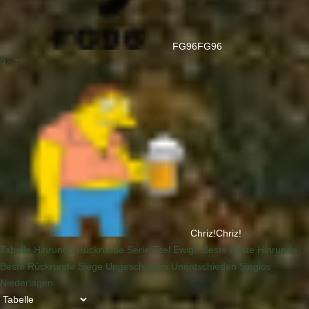
FG96
FG96
9 : 7
Chriz!
Chriz!
Tabelle
Hinrunde
Rückrunde
Serie
Titel
Ewige
Beste
Beste Hinrunde
Beste Rückrunde
Siege
Ungeschlagen
Unentschieden
Sieglos
Niederlagen