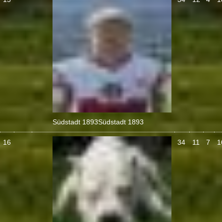
Südstadt 1893
Südstadt 1893
16
34
11
7
1