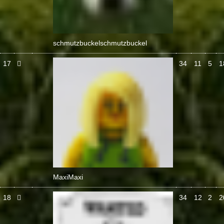
schmutzbuckel
schmutzbuckel
17
34
11
5
1
Maxi
Maxi
18
34
12
2
2