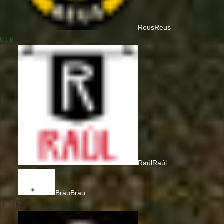
Reus
Reus
6 : 6
Raúl
Raúl
Bräu
Bräu
11 : 12