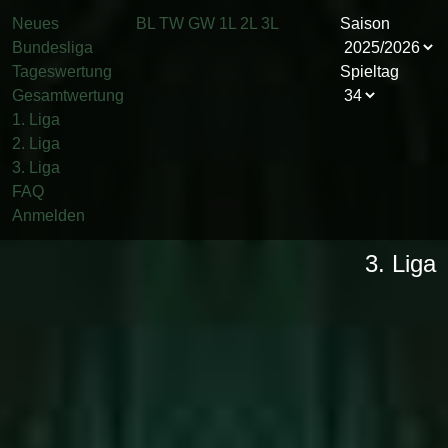
Neues
BL
TW
GW
1L
2L
3L
Saison
Bundesliga
Tageswertung
Spieltag
Gesamtwertung
1. Liga
2. Liga
3. Liga
FAQ
Anmelden
3. Liga