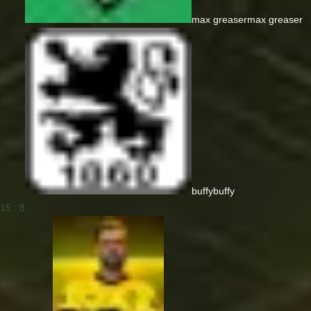
max greaser
max greaser
buffy
buffy
15 : 8