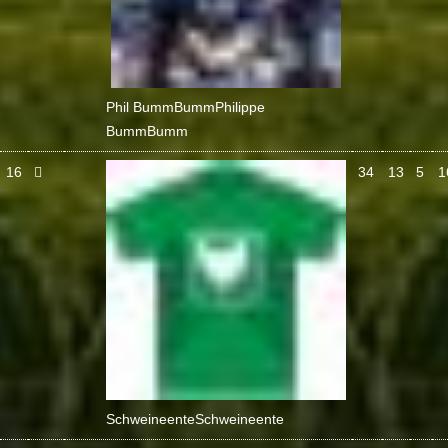
Phil BummBumm
Philippe
BummBumm
16
34
13
5
1
Schweineente
Schweineente