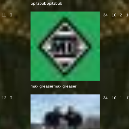
Spitzbub
Spitzbub
11
34
16
2
1
max greaser
max greaser
12
34
16
1
1