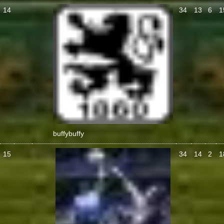
14
34
13
6
1
buffy
buffy
15
34
14
2
1