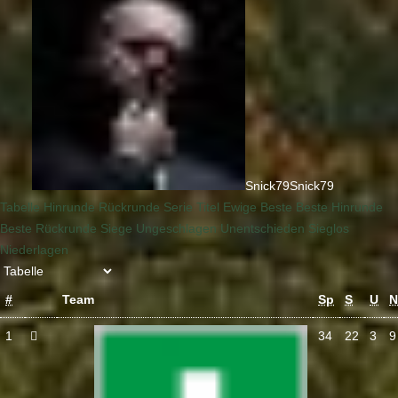
Snick79
Snick79
Tabelle
Hinrunde
Rückrunde
Serie
Titel
Ewige
Beste
Beste Hinrunde
Beste Rückrunde
Siege
Ungeschlagen
Unentschieden
Sieglos
Niederlagen
#
Team
Sp
S
U
N
1
34
22
3
9