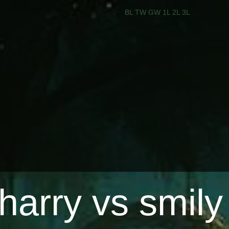
BL
TW
GW
1L
2L
3L
harry vs smily