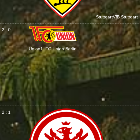
Stuttgart
VfB Stuttgart
2 : 0
Union
1. FC Union Berlin
2 : 1