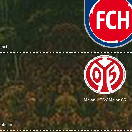
bach
1 : 2
Mainz
1. FSV Mainz 05
enheim