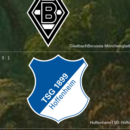
Gladbach
Borussia Mönchenglad
3 : 1
Hoffenheim
TSG Hoff