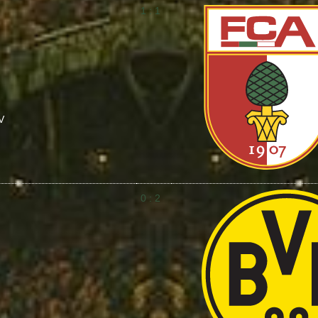
1 : 1
V
0 : 2