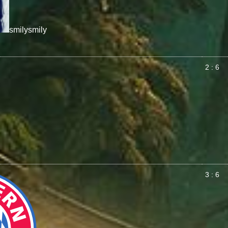
smily
smily
2 : 6
3 : 6