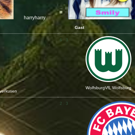
harry
harry
Gast
6 : 3
Wolfsburg
VfL Wolfsburg
verkusen
2 : 3