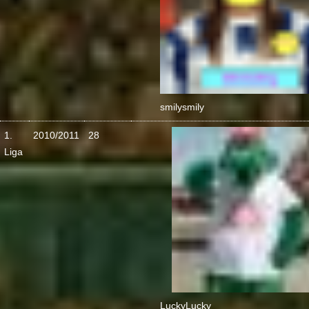
smily
smily
1.
2010/2011
28
Liga
Lucky
Lucky