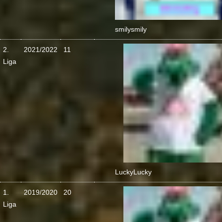
smily
smily
2.
2021/2022
11
Liga
Lucky
Lucky
1.
2019/2020
20
Liga