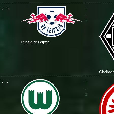
2 : 0
1
:
0
Leipzig
RB Leipzig
Gladbac
2 : 2
1
:
2