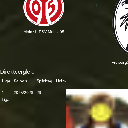
1
Mainz
1. FSV Mainz 05
Freiburg
Direktvergleich
Liga
Saison
Spieltag
Heim
1.
2025/2026
29
Liga