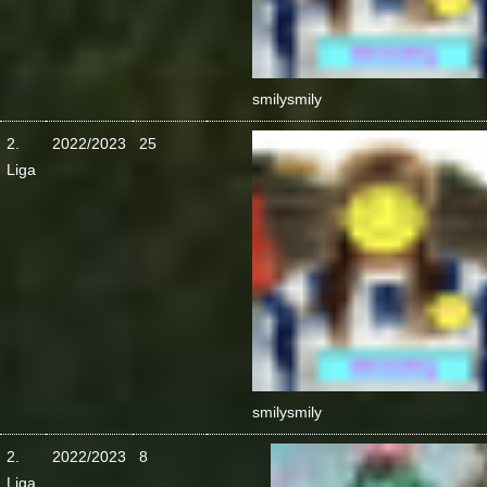
smily
smily
2.
2022/2023
25
Liga
smily
smily
2.
2022/2023
8
Liga