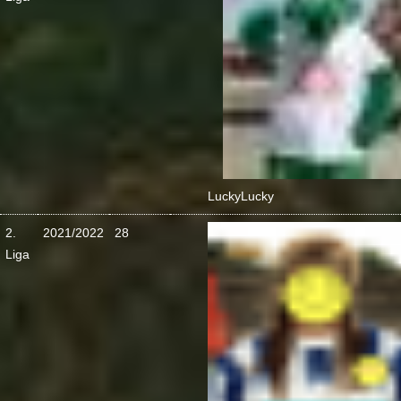
Lucky
Lucky
2.
2021/2022
28
Liga