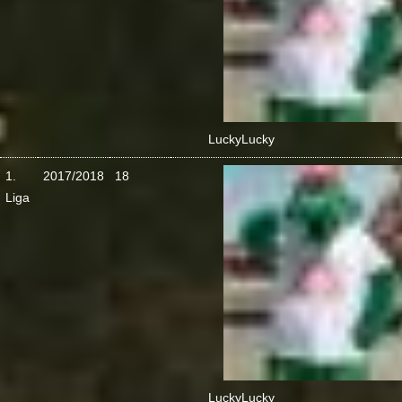
Lucky
Lucky
1.
2017/2018
18
Liga
Lucky
Lucky