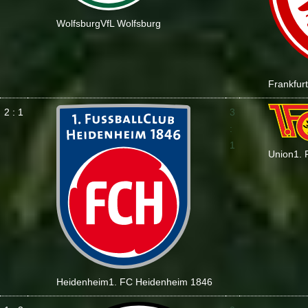
Wolfsburg
VfL Wolfsburg
Frankfurt
2 : 1
3
:
1
Union
1. 
Heidenheim
1. FC Heidenheim 1846