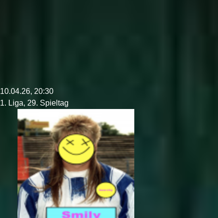
10.04.26, 20:30
1. Liga, 29. Spieltag