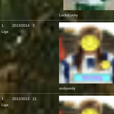
Lucky
Lucky
1.
2013/2014
3
Liga
smily
smily
1.
2012/2013
21
Liga