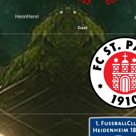
Henri
Henri
Gast
0 : 2
V
2 : 0