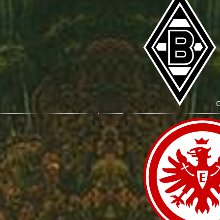
G
1 : 3