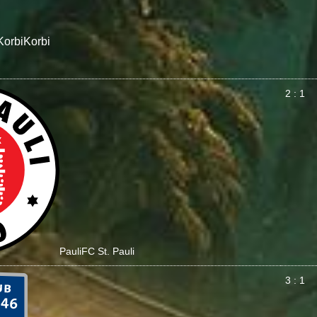
Korbi
Korbi
2 : 1
Pauli
FC St. Pauli
3 : 1