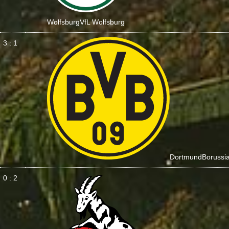
Wolfsburg
VfL Wolfsburg
3 : 1
Dortmund
Borussi
0 : 2