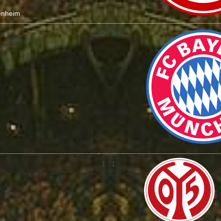
enheim
2 : 3
1 : 1