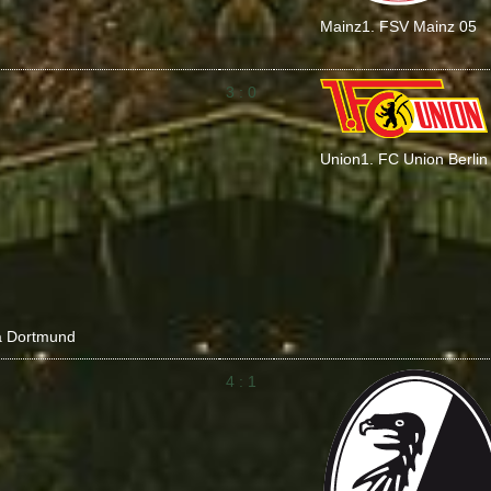
Mainz
1. FSV Mainz 05
3 : 0
Union
1. FC Union Berlin
a Dortmund
4 : 1