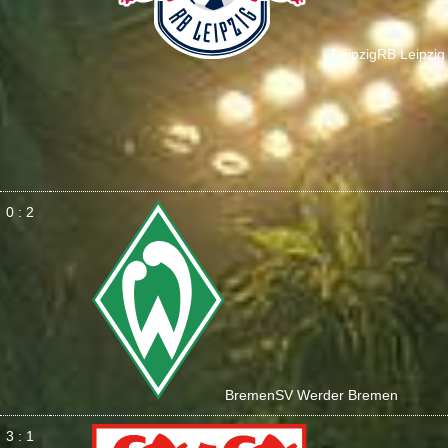
Leipzig
RB Leipzig
0 : 2
Bremen
SV Werder Bremen
3 : 1