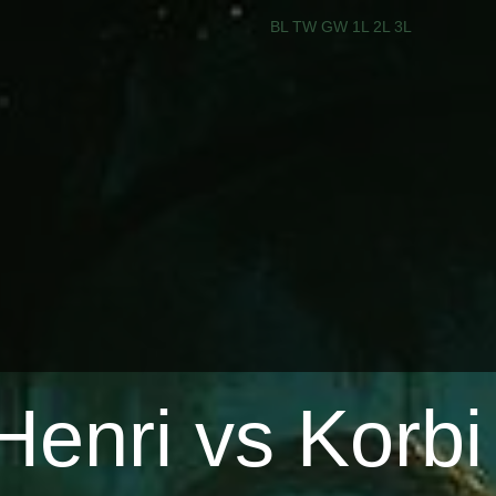
BL
TW
GW
1L
2L
3L
Henri vs Korbi