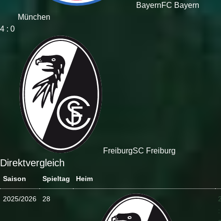
Bayern
FC Bayern
München
4 : 0
Freiburg
SC Freiburg
Direktvergleich
Saison
Spieltag
Heim
2025/2026
28
: