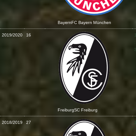
Bayern
FC Bayern München
2019/2020
16
:
Freiburg
SC Freiburg
2018/2019
27
: