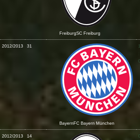
Freiburg
SC Freiburg
2012/2013
31
:
Bayern
FC Bayern München
2012/2013
14