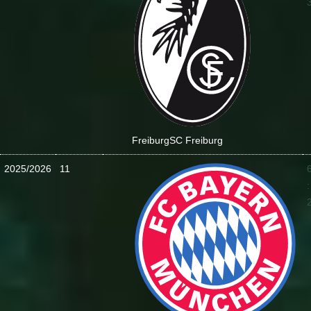
Freiburg
SC Freiburg
2025/2026
11
: