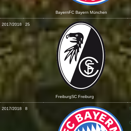
Bayern
FC Bayern München
2017/2018
25
:
Freiburg
SC Freiburg
2017/2018
8
: