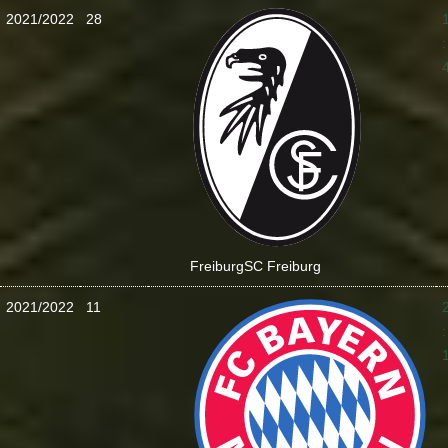
2021/2022
28
:
Freiburg
SC Freiburg
2021/2022
11
: