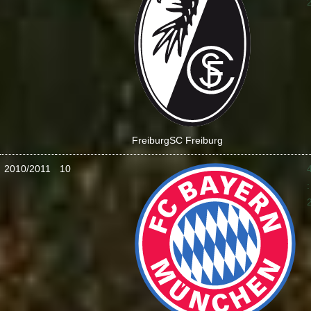
Freiburg
SC Freiburg
2010/2011
10
: