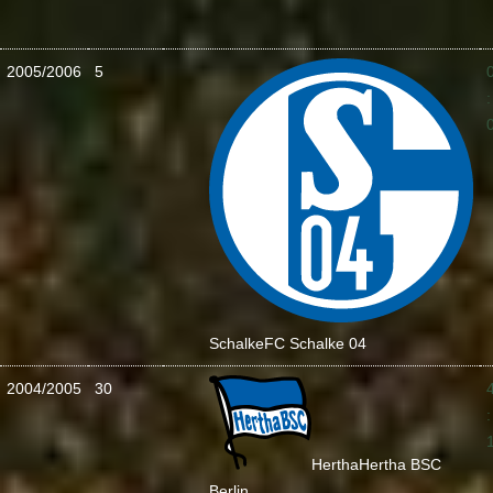
2005/2006
5
:
Schalke
FC Schalke 04
2004/2005
30
:
Hertha
Hertha BSC
Berlin