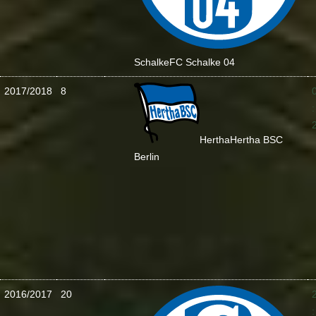
Schalke
FC Schalke 04
2017/2018
8
:
Hertha
Hertha BSC
Berlin
2016/2017
20
: