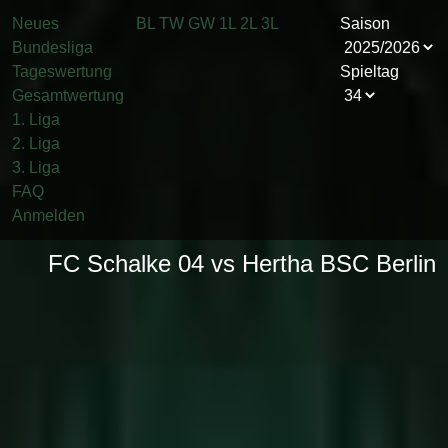
Neues
BL
TW
GW
1L
2L
3L
Saison
Bundesliga
Tageswertung
Spieltag
Gesamtwertung
1. Liga
2. Liga
3. Liga
FAQ
Anmelden
FC Schalke 04 vs Hertha BSC Berlin