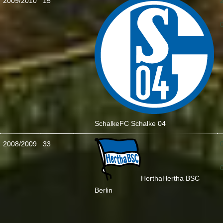
2009/2010
15
:
Schalke
FC Schalke 04
2008/2009
33
:
Hertha
Hertha BSC
Berlin