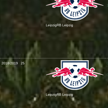
Leipzig
RB Leipzig
2018/2019
25
:
Leipzig
RB Leipzig