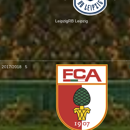
Leipzig
RB Leipzig
2017/2018
5
: