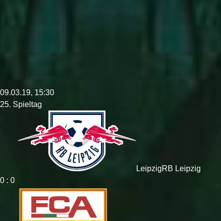
09.03.19, 15:30
25. Spieltag
Leipzig
RB Leipzig
0 : 0