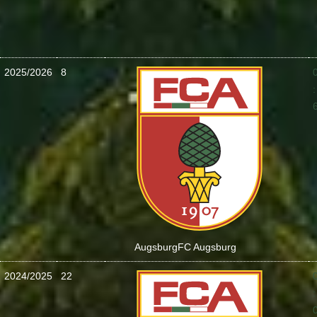
2025/2026
8
:
Augsburg
FC Augsburg
2024/2025
22
: