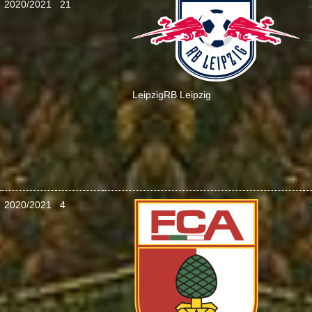
2020/2021
21
:
Leipzig
RB Leipzig
2020/2021
4
: