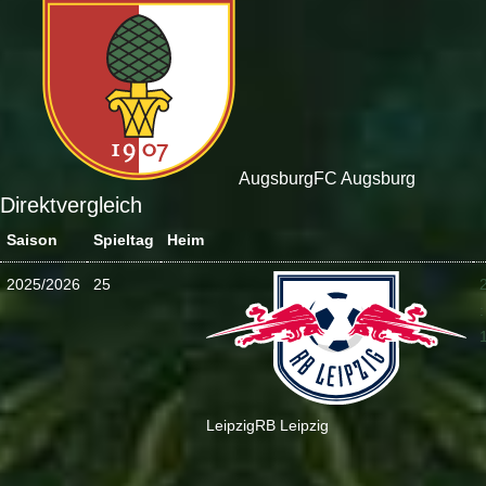
Augsburg
FC Augsburg
Direktvergleich
Saison
Spieltag
Heim
2025/2026
25
:
Leipzig
RB Leipzig