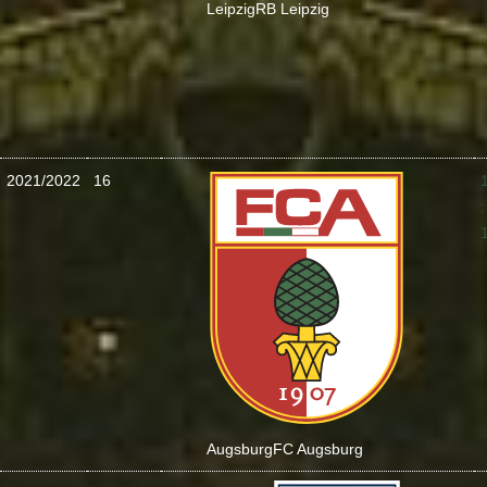
Leipzig
RB Leipzig
2021/2022
16
:
Augsburg
FC Augsburg