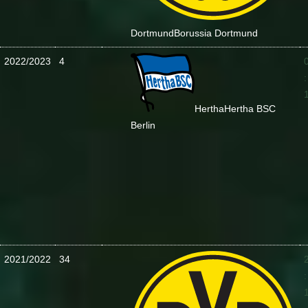
Dortmund
Borussia Dortmund
2022/2023
4
:
Hertha
Hertha BSC
Berlin
2021/2022
34
: