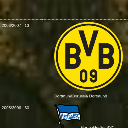
2006/2007
13
:
Dortmund
Borussia Dortmund
2005/2006
30
:
Hertha
Hertha BSC