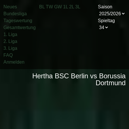
Neues
BL
TW
GW
1L
2L
3L
Saison
Bundesliga
Tageswertung
Spieltag
Gesamtwertung
1. Liga
2. Liga
3. Liga
FAQ
Anmelden
Hertha BSC Berlin vs Borussia
Dortmund