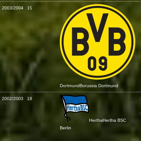
2003/2004
15
:
Dortmund
Borussia Dortmund
2002/2003
18
:
Hertha
Hertha BSC
Berlin