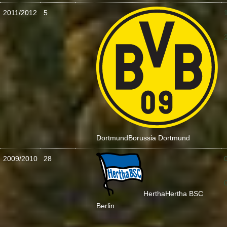
2011/2012
5
:
Dortmund
Borussia Dortmund
2009/2010
28
:
Hertha
Hertha BSC
Berlin