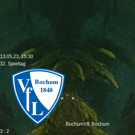
13.05.23, 15:30
32. Spieltag
Bochum
VfL Bochum
3 : 2