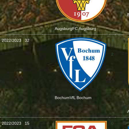
Augsburg
FC Augsburg
2022/2023
32
3
:
2
Bochum
VfL Bochum
2022/2023
15
0