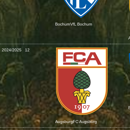
Bochum
VfL Bochum
2024/2025
12
1
:
0
Augsburg
FC Augsburg