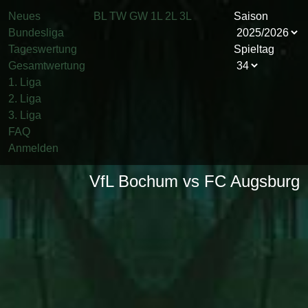
Neues
BL
TW
GW
1L
2L
3L
Saison
Bundesliga
Tageswertung
Spieltag
Gesamtwertung
1. Liga
2. Liga
3. Liga
FAQ
Anmelden
VfL Bochum vs FC Augsburg