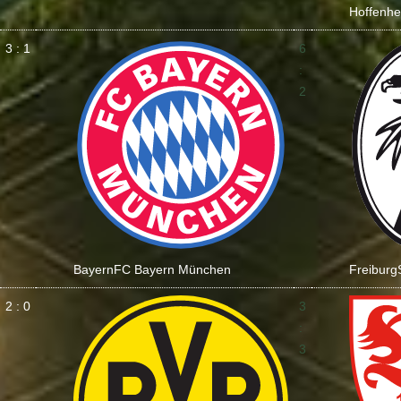
Hoffenh
3 : 1
6
:
2
Bayern
FC Bayern München
Freiburg
2 : 0
3
:
3