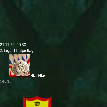
21.11.25, 20:30
2. Liga, 11. Spieltag
Hias
Hias
14 : 15