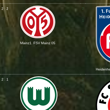
2 : 2
2
:
1
Mainz
1. FSV Mainz 05
Heidenh
2 : 1
2
:
1