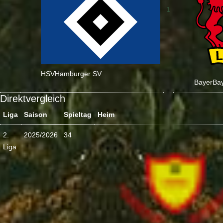
1
HSV
Hamburger SV
Bayer
Ba
Direktvergleich
Liga
Saison
Spieltag
Heim
2.
2025/2026
34
Liga