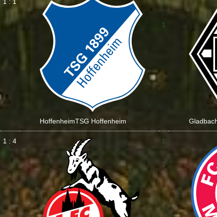
1 : 1
5
:
1
Hoffenheim
TSG Hoffenheim
Gladbac
1 : 4
1
:
3