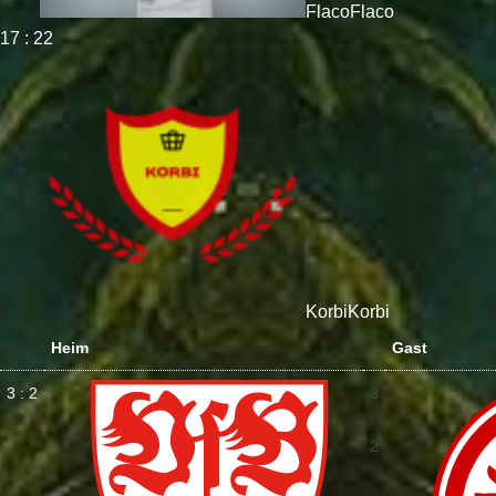
Flaco
Flaco
17 : 22
Korbi
Korbi
Heim
Gast
3 : 2
3
:
2