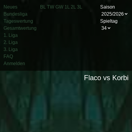
Neues
BL
TW
GW
1L
2L
3L
Saison
Bundesliga
Tageswertung
Spieltag
Gesamtwertung
1. Liga
2. Liga
3. Liga
FAQ
Anmelden
Flaco vs Korbi