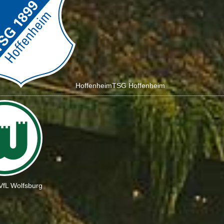
Hoffenheim
TSG Hoffenheim
VfL Wolfsburg