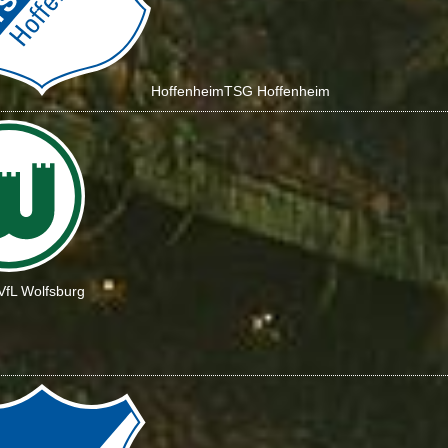
Hoffenheim
TSG Hoffenheim
VfL Wolfsburg