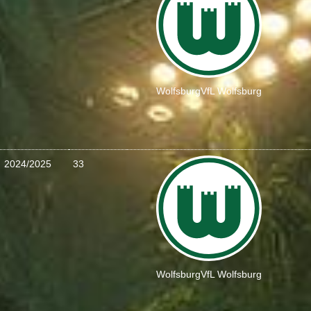
Wolfsburg
VfL Wolfsburg
2024/2025
33
Wolfsburg
VfL Wolfsburg