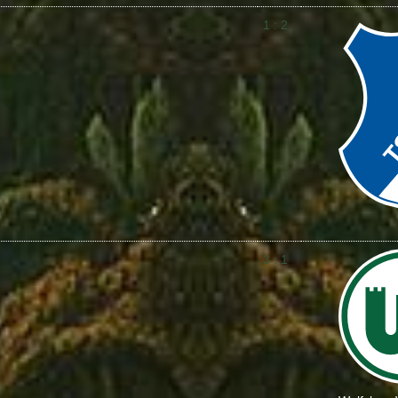
1 : 2
3 : 1