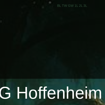
BL
TW
GW
1L
2L
3L
SG Hoffenheim