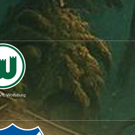
VfL Wolfsburg