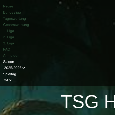
Neues
Bundesliga
Tageswertung
Gesamtwertung
1. Liga
2. Liga
3. Liga
FAQ
Anmelden
Saison
Spieltag
TSG H