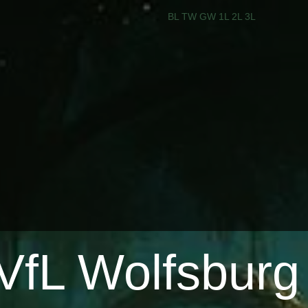
BL
TW
GW
1L
2L
3L
VfL Wolfsburg