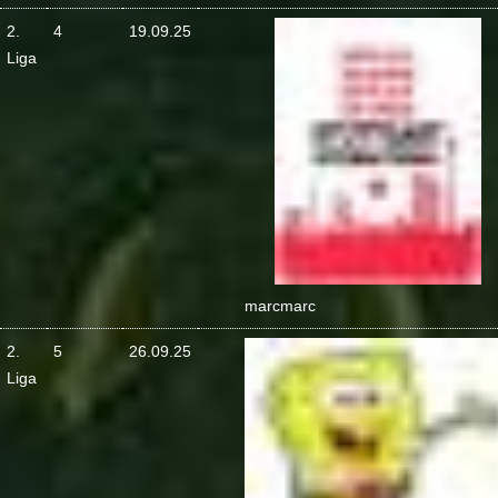
2.
4
19.09.25
Liga
marc
marc
2.
5
26.09.25
Liga