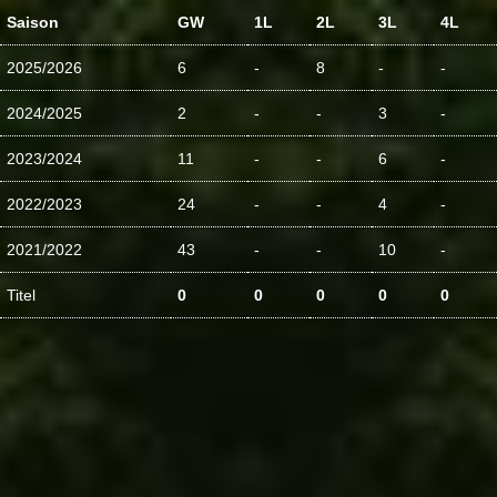
Saison
GW
1L
2L
3L
4L
2025/2026
6
-
8
-
-
2024/2025
2
-
-
3
-
2023/2024
11
-
-
6
-
2022/2023
24
-
-
4
-
2021/2022
43
-
-
10
-
Titel
0
0
0
0
0