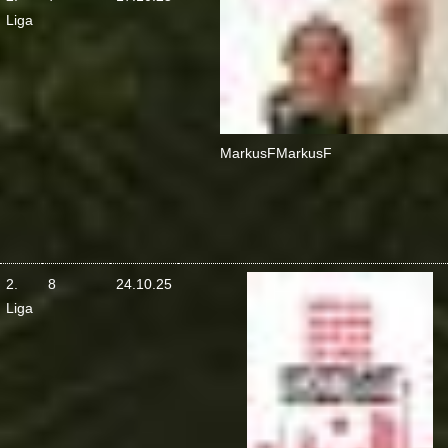
Liga
MarkusF
MarkusF
2.
8
24.10.25
Liga