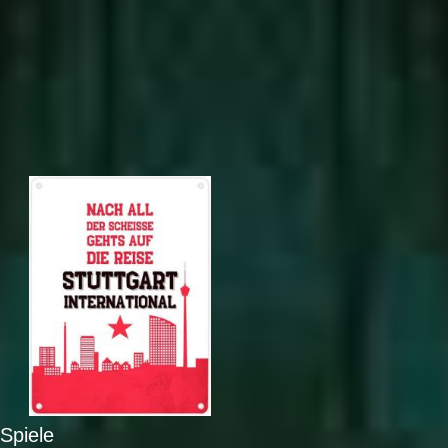
Spiele