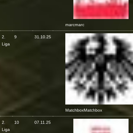
marc
marc
2.
9
31.10.25
Liga
Matchbox
Matchbox
2.
10
07.11.25
Liga