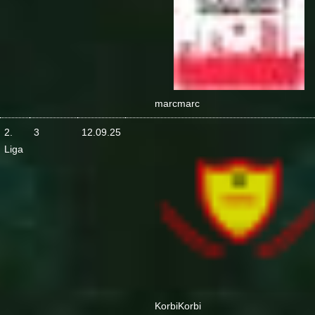
marc
marc
2.
3
12.09.25
Liga
Korbi
Korbi