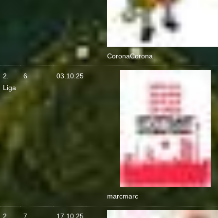
Corona
Corona
2.
6
03.10.25
Liga
marc
marc
2.
7
17.10.25