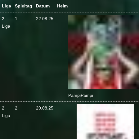
Liga
Spieltag
Datum
Heim
2.
1
22.08.25
Liga
Pämpi
Pämpi
2.
2
29.08.25
Liga