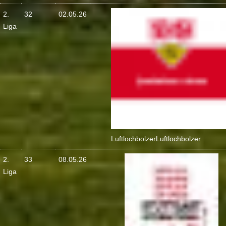
2.
32
02.05.26
Liga
Luftlochbolzer
Luftlochbolzer
2.
33
08.05.26
Liga