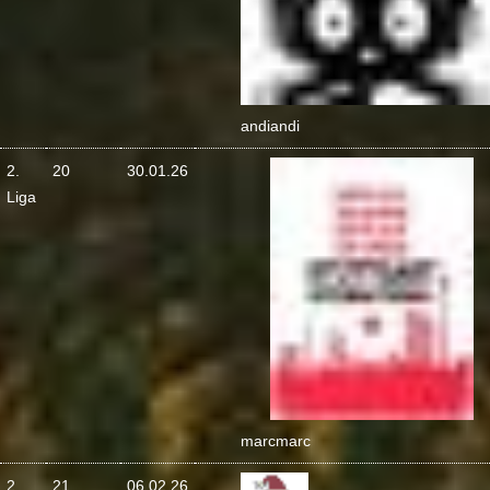
andi
andi
2.
20
30.01.26
Liga
marc
marc
2.
21
06.02.26