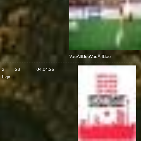
VauÄffBee
VauÄffBee
2.
28
04.04.26
Liga